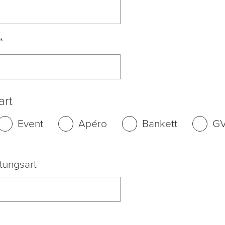
*
art
Event
Apéro
Bankett
G
tungsart